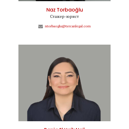
Naz Torbaoğlu
Стажер-юрист
ntorbaoglu@tercanlegal.com