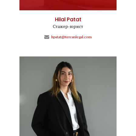
Hilal Patat
Стажер-юрист
hpatat@tercanlegal.com