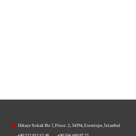
شراء ال
Hikaye Sokak No 7, Floor: 2, 34394, Esentepe, İstanbul
+90 212 912 52 48
+90 506 689 97 22