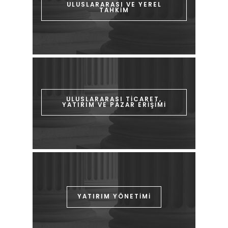
ULUSLARARASI VE YEREL
TAHKİM
ULUSLARARASI TİCARET,
YATIRIM VE PAZAR ERİŞİMİ
YATIRIM YÖNETİMİ