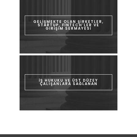
GELİŞMEKTE OLAN ŞİRKETLER,
STARTUP, FİNTECH’LER VE
GİRİŞİM SERMAYESİ
İŞ HUKUKU VE ÜST DÜZEY
ÇALIŞANLARA SAĞLANAN