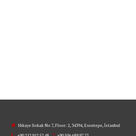
I IŞIĞINDA TÜRKİYE’D
: Aile şirketleri, aile üyeleri tarafından kontrol edilen ve yönet
Hikaye Sokak No 7, Floor: 2, 34394, Esentepe, İstanbul
+90 212 912 52 48
+90 506 689 97 22