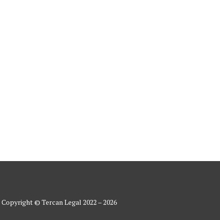
E AİLE ŞİRKETLERİ
ilen şirketler olup genellikle...
READ MORE
Copyright © Tercan Legal 2022 – 2026