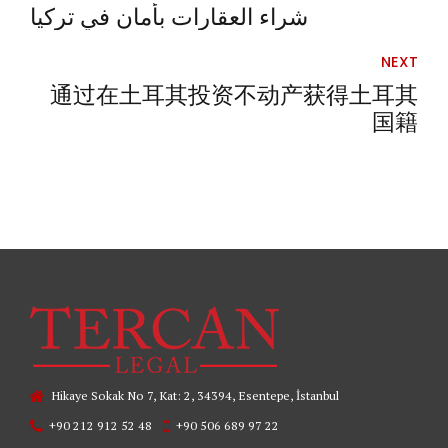
شراء العقارات بأمان في تركيا
NEXT
通过在土耳其投资不动产获得土耳其
国籍
Hikaye Sokak No 7, Kat: 2, 34394, Esentepe, İstanbul
+90 212 912 52 48
+90 506 689 97 22